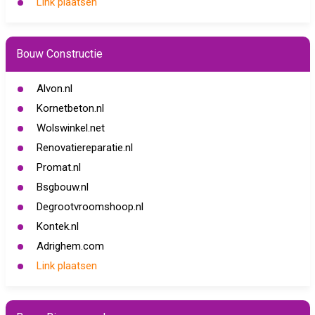
Link plaatsen
Bouw Constructie
Alvon.nl
Kornetbeton.nl
Wolswinkel.net
Renovatiereparatie.nl
Promat.nl
Bsgbouw.nl
Degrootvroomshoop.nl
Kontek.nl
Adrighem.com
Link plaatsen