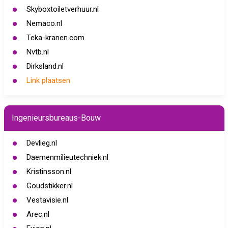
Skyboxtoiletverhuur.nl
Nemaco.nl
Teka-kranen.com
Nvtb.nl
Dirksland.nl
Link plaatsen
Ingenieursbureaus-Bouw
Devlieg.nl
Daemenmilieutechniek.nl
Kristinsson.nl
Goudstikker.nl
Vestavisie.nl
Arec.nl