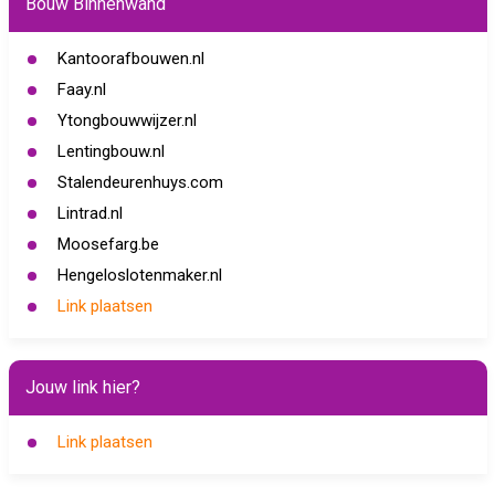
Bouw Binnenwand
Kantoorafbouwen.nl
Faay.nl
Ytongbouwwijzer.nl
Lentingbouw.nl
Stalendeurenhuys.com
Lintrad.nl
Moosefarg.be
Hengeloslotenmaker.nl
Link plaatsen
Jouw link hier?
Link plaatsen