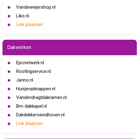
Vandeweijershop.nl
Liko.nl
Link plaatsen
Dakwerken
Epcnetwerk.nl
Roofingservice.nl
Jarino.nl
Huisjeopknappen.nl
Vandendragtdakramen.nl
Bm-dakkapel.nl
Dakdekkerseindhoven.nl
Link plaatsen