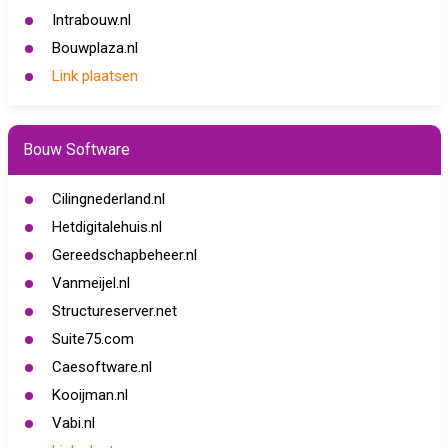
Intrabouw.nl
Bouwplaza.nl
Link plaatsen
Bouw Software
Cilingnederland.nl
Hetdigitalehuis.nl
Gereedschapbeheer.nl
Vanmeijel.nl
Structureserver.net
Suite75.com
Caesoftware.nl
Kooijman.nl
Vabi.nl