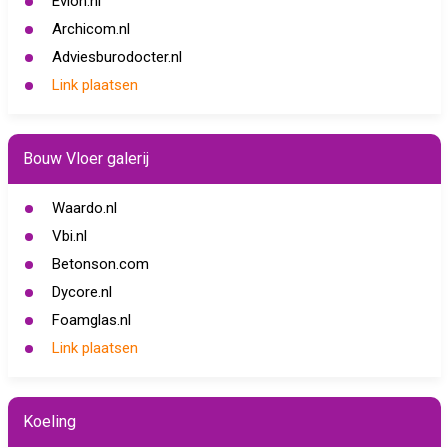
Evion.nl
Archicom.nl
Adviesburodocter.nl
Link plaatsen
Bouw Vloer galerij
Waardo.nl
Vbi.nl
Betonson.com
Dycore.nl
Foamglas.nl
Link plaatsen
Koeling